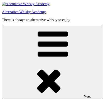
Videre
til
Alternative Whisky Academy
indhold
There is always an alternative whisky to enjoy
Menu