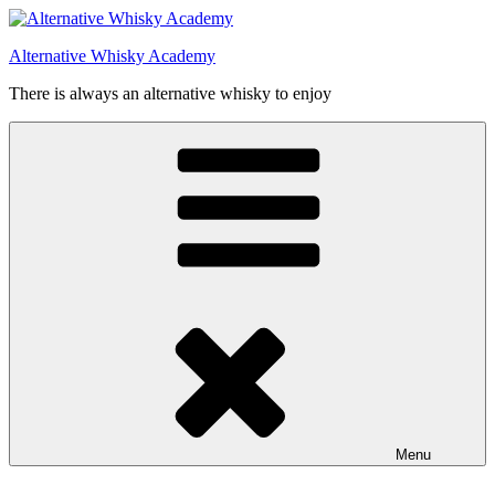
Videre
til
Alternative Whisky Academy
indhold
There is always an alternative whisky to enjoy
Menu