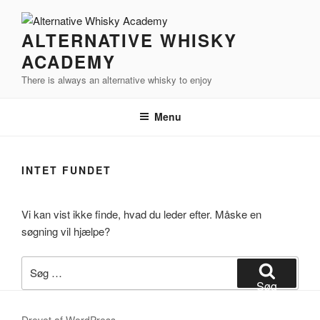
Videre
til
ALTERNATIVE WHISKY
indhold
ACADEMY
There is always an alternative whisky to enjoy
Menu
INTET FUNDET
Vi kan vist ikke finde, hvad du leder efter. Måske en
søgning vil hjælpe?
Søg
efter:
Søg
Drevet af WordPress