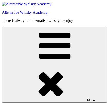
Videre
til
Alternative Whisky Academy
indhold
There is always an alternative whisky to enjoy
Menu