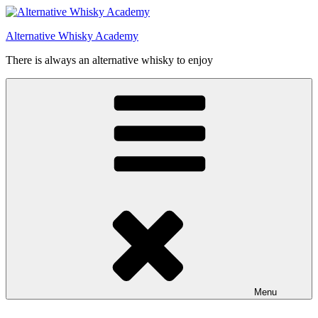
Videre
til
Alternative Whisky Academy
indhold
There is always an alternative whisky to enjoy
Menu