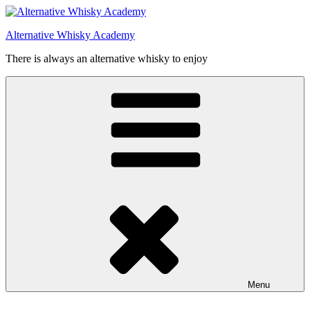
Videre
til
Alternative Whisky Academy
indhold
There is always an alternative whisky to enjoy
Menu