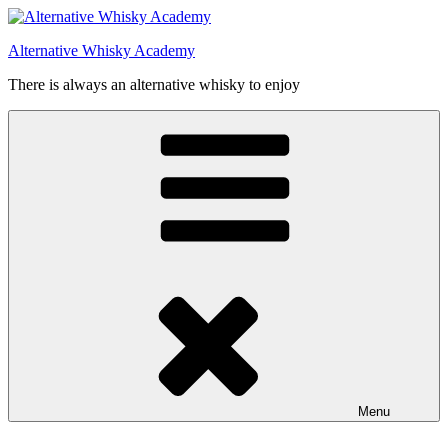
Videre
til
Alternative Whisky Academy
indhold
There is always an alternative whisky to enjoy
Menu