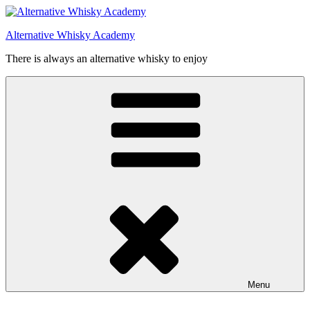
Videre
til
Alternative Whisky Academy
indhold
There is always an alternative whisky to enjoy
Menu