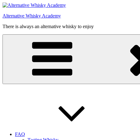
Videre
til
Alternative Whisky Academy
indhold
There is always an alternative whisky to enjoy
FAQ
Tasting Whisky