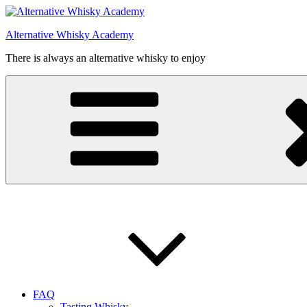
Videre
til
Alternative Whisky Academy
indhold
There is always an alternative whisky to enjoy
FAQ
Tasting Whisky