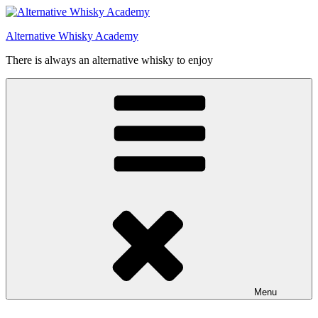
Videre
til
Alternative Whisky Academy
indhold
There is always an alternative whisky to enjoy
Menu