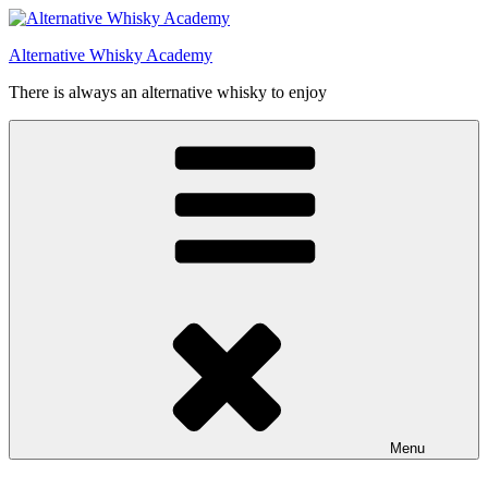
Videre
til
Alternative Whisky Academy
indhold
There is always an alternative whisky to enjoy
Menu