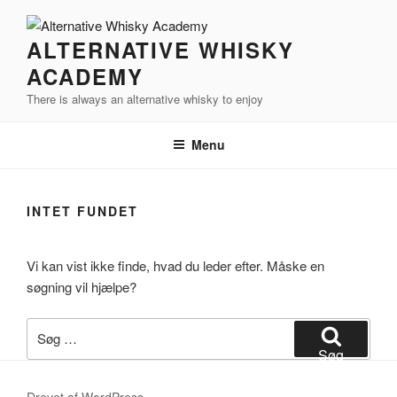
Videre
til
ALTERNATIVE WHISKY
indhold
ACADEMY
There is always an alternative whisky to enjoy
Menu
INTET FUNDET
Vi kan vist ikke finde, hvad du leder efter. Måske en
søgning vil hjælpe?
Søg
efter:
Søg
Drevet af WordPress