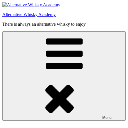
Videre
til
Alternative Whisky Academy
indhold
There is always an alternative whisky to enjoy
Menu