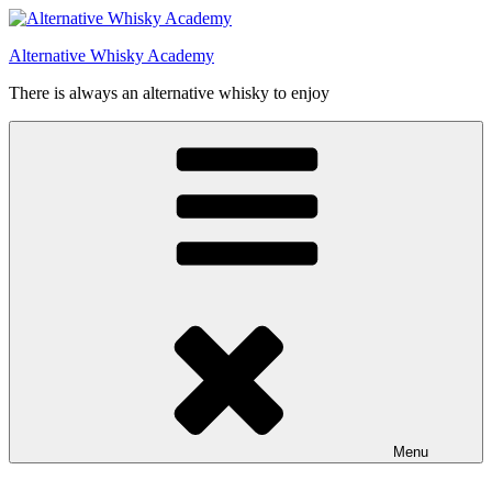
Videre
til
Alternative Whisky Academy
indhold
There is always an alternative whisky to enjoy
Menu