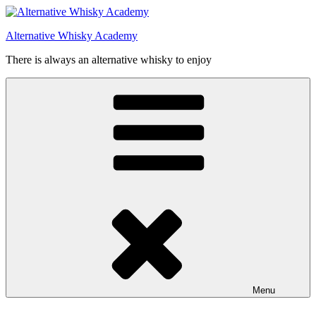
Videre
til
Alternative Whisky Academy
indhold
There is always an alternative whisky to enjoy
Menu