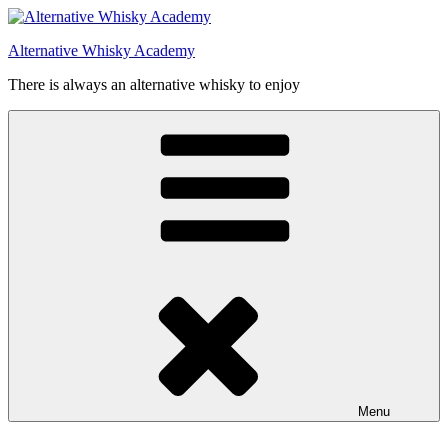
Videre
til
Alternative Whisky Academy
indhold
There is always an alternative whisky to enjoy
Menu