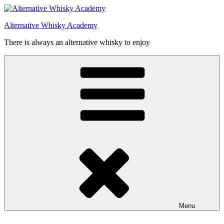
Videre
til
Alternative Whisky Academy
indhold
There is always an alternative whisky to enjoy
Menu