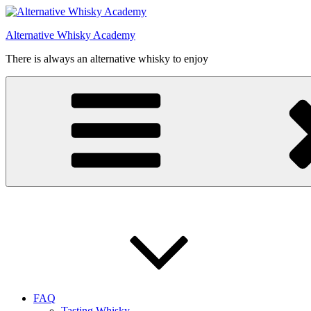
Videre
til
Alternative Whisky Academy
indhold
There is always an alternative whisky to enjoy
FAQ
Tasting Whisky