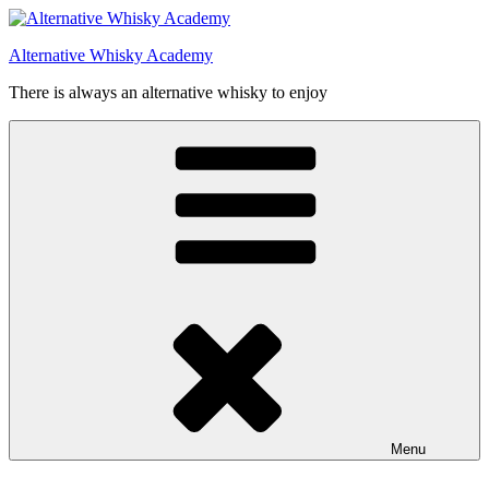
Videre
til
Alternative Whisky Academy
indhold
There is always an alternative whisky to enjoy
Menu