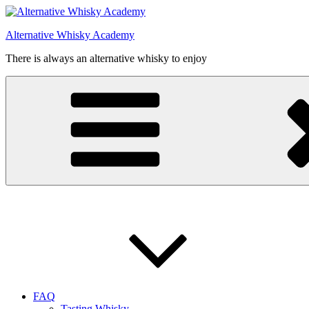
Videre
til
Alternative Whisky Academy
indhold
There is always an alternative whisky to enjoy
FAQ
Tasting Whisky