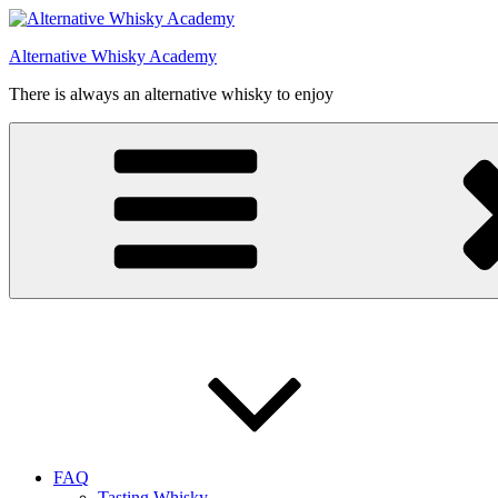
Videre
til
Alternative Whisky Academy
indhold
There is always an alternative whisky to enjoy
FAQ
Tasting Whisky