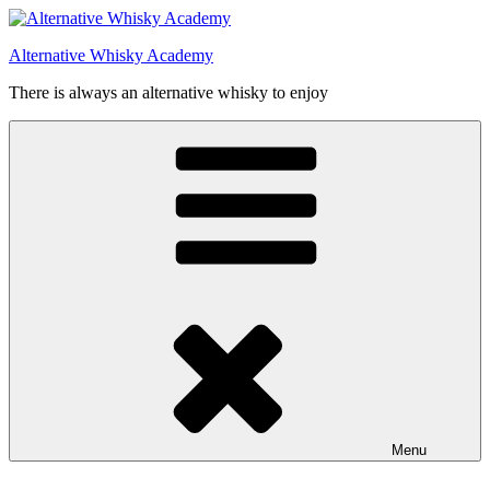
Videre
til
Alternative Whisky Academy
indhold
There is always an alternative whisky to enjoy
Menu