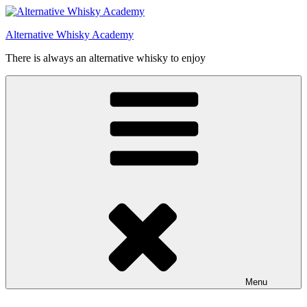
Videre
til
Alternative Whisky Academy
indhold
There is always an alternative whisky to enjoy
Menu