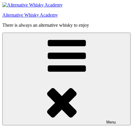
Videre
til
Alternative Whisky Academy
indhold
There is always an alternative whisky to enjoy
Menu