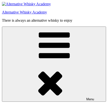
Videre
til
Alternative Whisky Academy
indhold
There is always an alternative whisky to enjoy
Menu