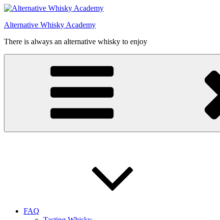
Videre
til
Alternative Whisky Academy
indhold
There is always an alternative whisky to enjoy
FAQ
Tasting Whisky