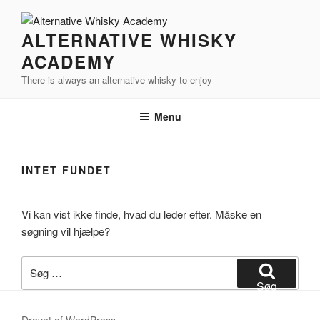
Videre
til
ALTERNATIVE WHISKY
indhold
ACADEMY
There is always an alternative whisky to enjoy
Menu
INTET FUNDET
Vi kan vist ikke finde, hvad du leder efter. Måske en
søgning vil hjælpe?
Søg
efter:
Søg
Drevet af WordPress