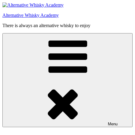
Videre
til
Alternative Whisky Academy
indhold
There is always an alternative whisky to enjoy
Menu