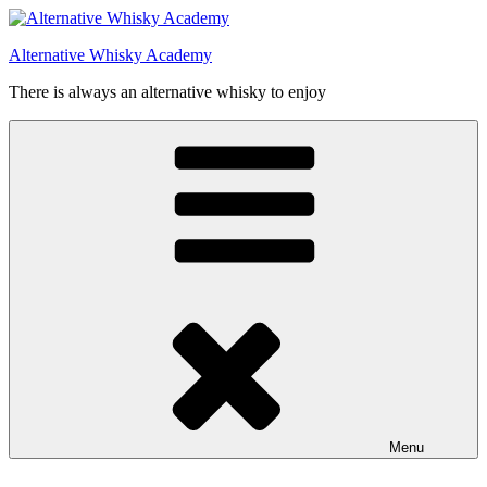
Videre
til
Alternative Whisky Academy
indhold
There is always an alternative whisky to enjoy
Menu