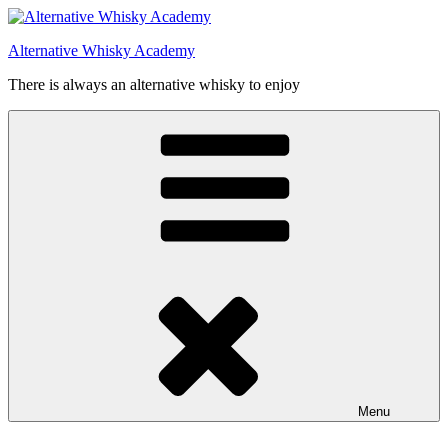
Videre
til
Alternative Whisky Academy
indhold
There is always an alternative whisky to enjoy
Menu