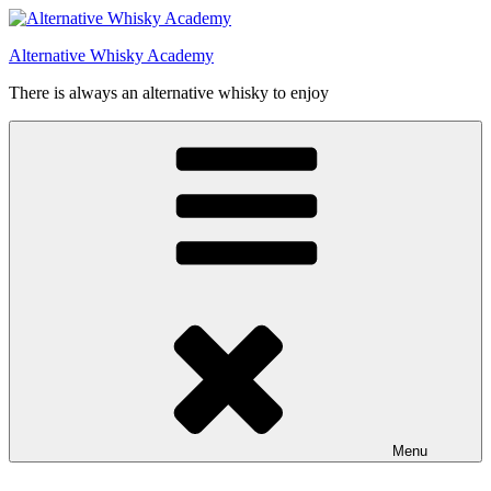
Videre
til
Alternative Whisky Academy
indhold
There is always an alternative whisky to enjoy
Menu