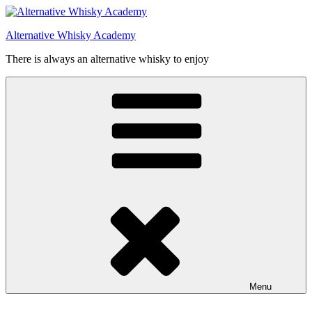
Videre
til
Alternative Whisky Academy
indhold
There is always an alternative whisky to enjoy
Menu