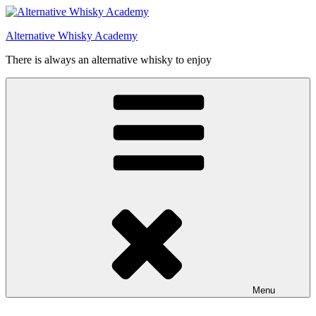
Videre
til
Alternative Whisky Academy
indhold
There is always an alternative whisky to enjoy
Menu