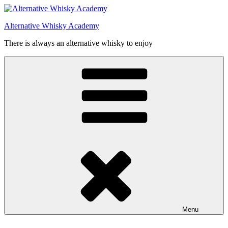
Videre
til
Alternative Whisky Academy
indhold
There is always an alternative whisky to enjoy
Menu