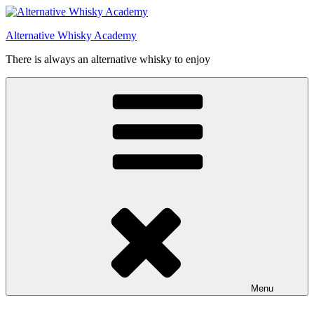
Videre
til
Alternative Whisky Academy
indhold
There is always an alternative whisky to enjoy
Menu