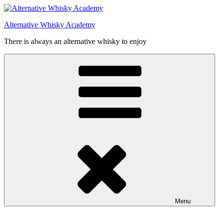
Videre
til
Alternative Whisky Academy
indhold
There is always an alternative whisky to enjoy
Menu