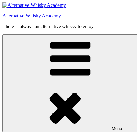
Videre
til
Alternative Whisky Academy
indhold
There is always an alternative whisky to enjoy
Menu