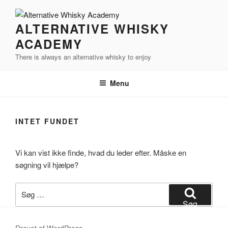
Videre
til
ALTERNATIVE WHISKY
indhold
ACADEMY
There is always an alternative whisky to enjoy
Menu
INTET FUNDET
Vi kan vist ikke finde, hvad du leder efter. Måske en
søgning vil hjælpe?
Søg
efter:
Søg
Drevet af WordPress