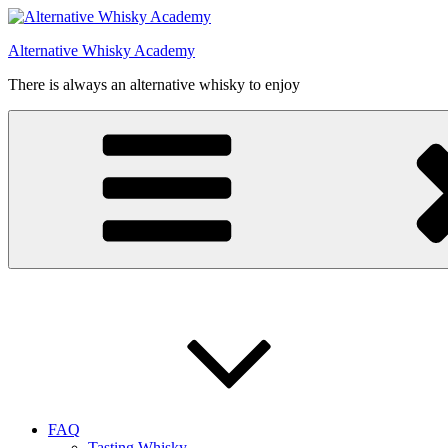
Videre
til
Alternative Whisky Academy
indhold
There is always an alternative whisky to enjoy
FAQ
Tasting Whisky