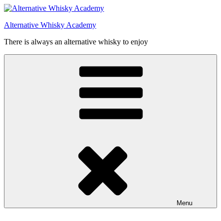
Videre
til
Alternative Whisky Academy
indhold
There is always an alternative whisky to enjoy
Menu